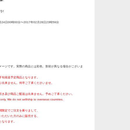
弾!
う!
月24日00時00分〜2017年02月28日23時59分
メージです。実際の商品とは彩色、形状が異なる場合がございま
月下旬発送予定商品となります。
り出来ません。何卒ご了承くださいませ。
続き及び商品ご配送は出来ません。予めご了承ください。
only. We do not sell/ship to overseas countries.
間限定でご注文を募りまして、
いただいた方のみに販売する、
となります。