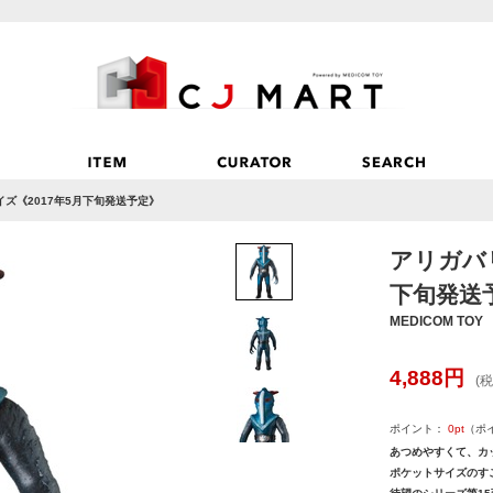
イズ《2017年5月下旬発送予定》
アリガバリ
下旬発送
MEDICOM TOY
4,888
円
(税
ポイント：
0
pt
（ポ
あつめやすくて、カ
ポケットサイズのす