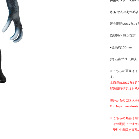
待望のシリーズ第15
さぁ ぜんぶあつめよ
販売期間:2017年01
原型製作 熊之森恵
●全高約150mm
(C) 石森プロ・東映
※こちらの画像はイ
す。
本商品は2017年5
配送日時指定はお承
海外からのご購入手
For Japan residents 
※こちらの商品は期
その期間にご注文
受注生産限定商品