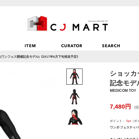
 (ワンフェス開催記念モデル)《2017年6月下旬発送予定》
ショッカー
記念モデル
MEDICOM TOY
7,480
円
(税
ポイント：
0
pt
（ポ
ワンダ-フェスティバル