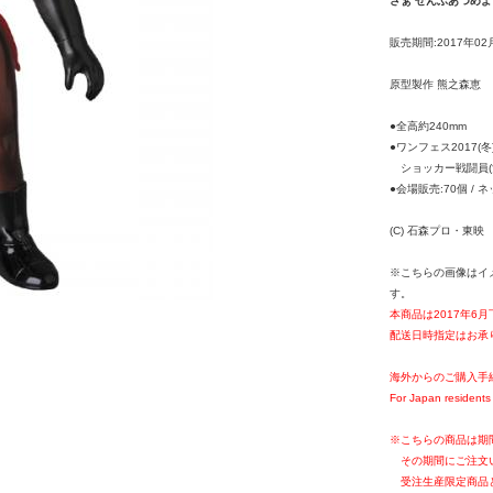
さぁ ぜんぶあつめよ
販売期間:2017年02
原型製作 熊之森恵
●全高約240mm
●ワンフェス2017(
ショッカー戦闘員(女
●会場販売:70個 /
(C) 石森プロ・東映
※こちらの画像はイ
す。
本商品は2017年6
配送日時指定はお承
海外からのご購入手
For Japan residents 
※こちらの商品は期
その期間にご注文
受注生産限定商品