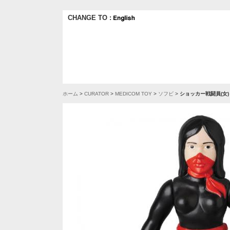
CHANGE TO :
ホーム
>
CURATOR
>
MEDICOM TOY
>
ソフビ
>
ショッカー戦闘員(女)