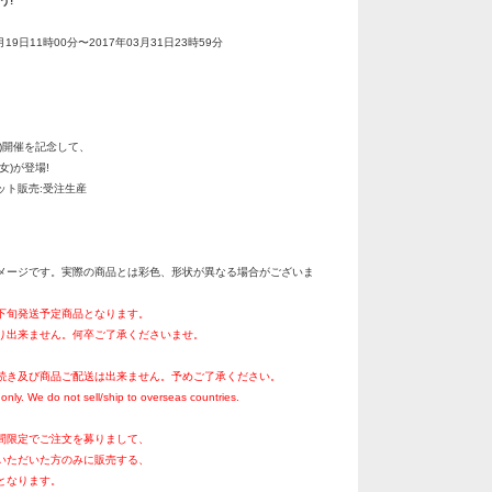
う!
月19日11時00分〜2017年03月31日23時59分
冬)開催を記念して、
)が登場!
 ネット販売:受注生産
メージです。実際の商品とは彩色、形状が異なる場合がございま
月下旬発送予定商品となります。
り出来ません。何卒ご了承くださいませ。
続き及び商品ご配送は出来ません。予めご了承ください。
only. We do not sell/ship to overseas countries.
間限定でご注文を募りまして、
いただいた方のみに販売する、
となります。