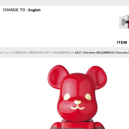
CHANGE TO :
ホーム
>
CURATOR
>
MEDICOM TOY
>
BE@RBRICK
>
2017 Valentine BE@RBRICK Chocolat 