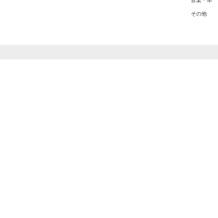
音楽・本
その他