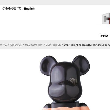
CHANGE TO :
ホーム
>
CURATOR
>
MEDICOM TOY
>
BE@RBRICK
>
2017 Valentine BE@RBRICK Mousse C