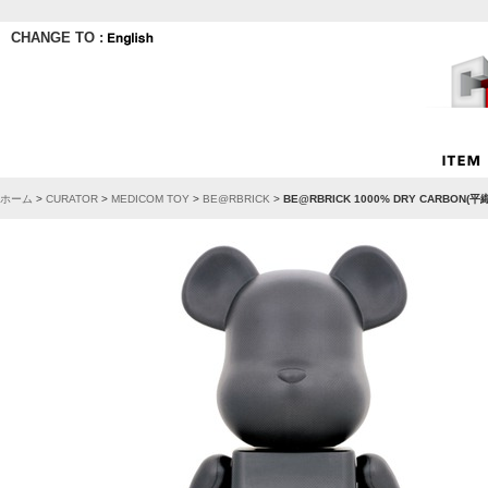
CHANGE TO :
ホーム
>
CURATOR
>
MEDICOM TOY
>
BE@RBRICK
>
BE@RBRICK 1000% DRY CARB