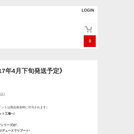
LOGIN
0
017年4月下旬発送予定》
込)
イントは商品発送時に付与されます）
ット工場へ!
Vシリーズ)が、
ロデュースでリブート!