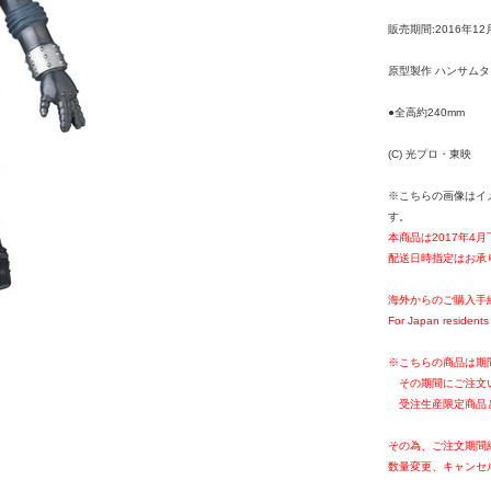
販売期間:2016年12
原型製作 ハンサム
●全高約240mm
(C) 光プロ・東映
※こちらの画像はイ
す。
本商品は2017年4
配送日時指定はお承
海外からのご購入手
For Japan residents 
※こちらの商品は期
その期間にご注文
受注生産限定商品
その為、ご注文期間
数量変更、キャンセ