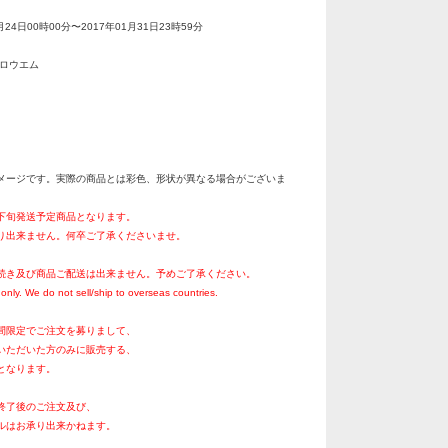
月24日00時00分〜2017年01月31日23時59分
タロウエム
メージです。実際の商品とは彩色、形状が異なる場合がございま
月下旬発送予定商品となります。
り出来ません。何卒ご了承くださいませ。
続き及び商品ご配送は出来ません。予めご了承ください。
only. We do not sell/ship to overseas countries.
間限定でご注文を募りまして、
いただいた方のみに販売する、
となります。
終了後のご注文及び、
ルはお承り出来かねます。