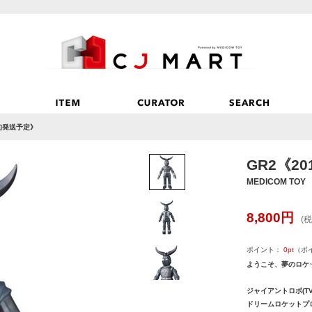
下旬発送予定》
GR2《2
MEDICOM TOY
8,800
円
(税
ポイント：
0
pt
（ポ
ようこそ、夢のロケ
ジャイアントロボ(T
ドリームロケットプ