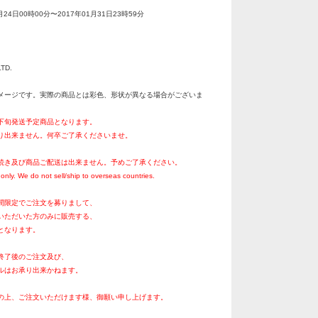
月24日00時00分〜2017年01月31日23時59分
LTD.
メージです。実際の商品とは彩色、形状が異なる場合がございま
月下旬発送予定商品となります。
り出来ません。何卒ご了承くださいませ。
続き及び商品ご配送は出来ません。予めご了承ください。
only. We do not sell/ship to overseas countries.
間限定でご注文を募りまして、
いただいた方のみに販売する、
となります。
終了後のご注文及び、
ルはお承り出来かねます。
の上、ご注文いただけます様、御願い申し上げます。