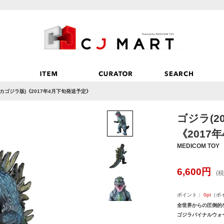
 メカゴジラ版)《2017年4月下旬発送予定》
ゴジラ(2
《2017
MEDICOM TOY
6,600
円
(税
ポイント：
0
pt
（ポ
全世界からの圧倒的
ゴジラバイナルウォー