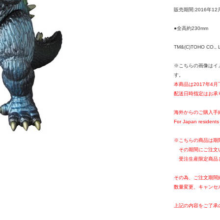
販売期間:2016年12
●全高約230mm
TM&(C)TOHO CO., 
※こちらの画像はイ
す。
本商品は2017年4
配送日時指定はお承
海外からのご購入手
For Japan residents 
※こちらの商品は期
その期間にご注文
受注生産限定商品
その為、ご注文期間
数量変更、キャンセ
上記の内容をご了承