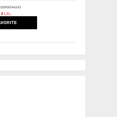
530956544243
しました。