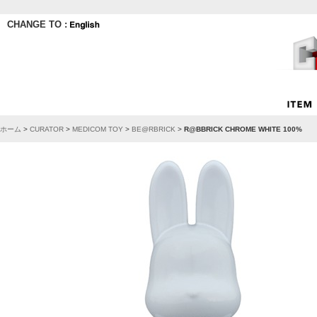
CHANGE TO :
ホーム
>
CURATOR
>
MEDICOM TOY
>
BE@RBRICK
>
R@BBRICK CHROME WHITE 100%