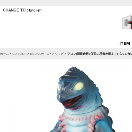
CHANGE TO :
ホーム
>
CURATOR
>
MEDICOM TOY
>
ソフビ
>
グロン(新規造形)(仮面の忍者赤影より)《2017