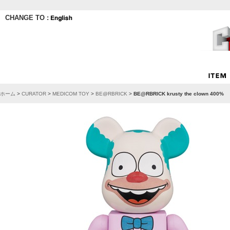
CHANGE TO :
ホーム
>
CURATOR
>
MEDICOM TOY
>
BE@RBRICK
>
BE@RBRICK krusty the clown 400%