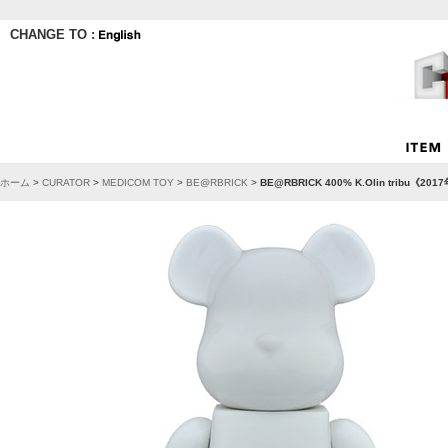
CHANGE TO :
ホーム
>
CURATOR
>
MEDICOM TOY
>
BE@RBRICK
>
BE@RBRICK 400% K.Olin tribu《