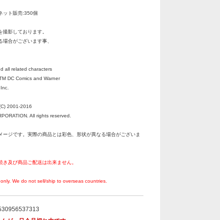
ネット販売:350個
を撮影しております。
る場合がございます事、
all related characters
 TM DC Comics and Warner
Inc.
C) 2001-2016
RATION. All rights reserved.
メージです。実際の商品とは彩色、形状が異なる場合がございま
続き及び商品ご配送は出来ません。
。
only. We do not sell/ship to overseas countries.
530956537313