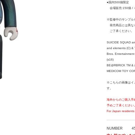
●国内500個限定
会場販売:150個 / 
※監修中のサンプル
発売商品とは異な
ご了承ください。
SUICIDE SQUAD and 
and elements (C) &
Bros. Entertainment 
(s16)
BE@RBRICK TM & (
MEDICOM TOY CORPO
※こちらの画像はイ
す。
海外からのご購入手
予めご了承ください
For Japan residents 
NUMBER
4