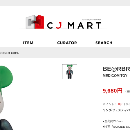
JOKER 400%
BE@RBR
MEDICOM TOY
9,680
円
(税
ポイント：
0
pt
（ポ
ワンダ-フェスティバル
●全高約280mm
●映画『SUICIDE 