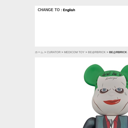
CHANGE TO :
ホーム
>
CURATOR
>
MEDICOM TOY
>
BE@RBRICK
>
BE@RBRICK 