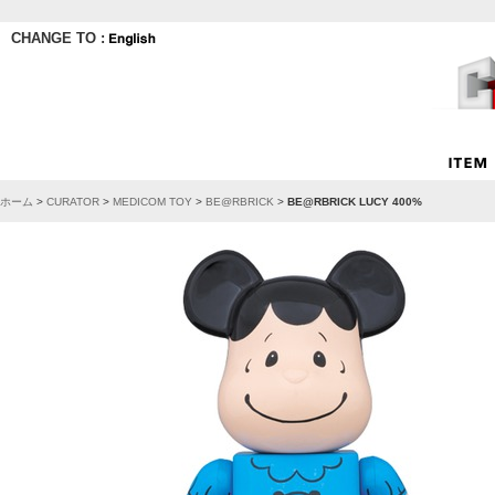
CHANGE TO :
ホーム
>
CURATOR
>
MEDICOM TOY
>
BE@RBRICK
>
BE@RBRICK LUCY 400%