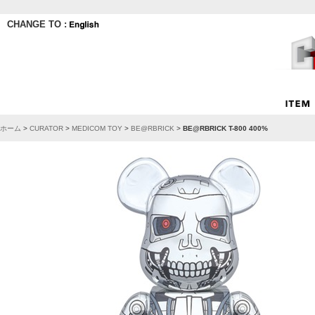
CHANGE TO :
ホーム
>
CURATOR
>
MEDICOM TOY
>
BE@RBRICK
>
BE@RBRICK T-800 400%