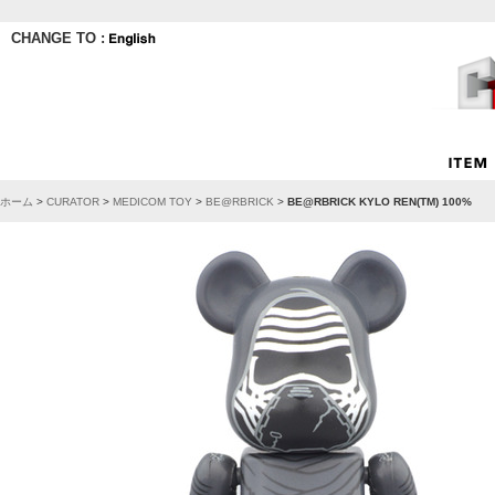
CHANGE TO :
ホーム
>
CURATOR
>
MEDICOM TOY
>
BE@RBRICK
>
BE@RBRICK KYLO REN(TM) 100%