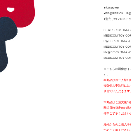
●各約90mm
●BE@RBRICK、
●別売りのフロスト
BE@RBRICK TM & (
MEDICOM TOY CORPO
R@BBRICK TM & (C
MEDICOM TOY CORPO
NY@BRICK TM & (C
MEDICOM TOY CORPO
※こちらの画像はイ
す。
本商品はお一人様1
複数個お申込時には
させていただきます
本商品はご注文後3
配送日時指定はお承
何卒ご了承ください
海外からのご購入手
予めご了承ください