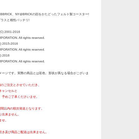
R@BBRICK、NY@BRICKの顔をかたどったフェルト製コースター!
グラスと相性バッチリ!
C) 2001-2016
RATION. All rights reserved.
) 2015-2016
RATION. All rights reserved.
) 2016
RATION. All rights reserved.
メージです。実際の商品とは彩色、形状が異なる場合がございま
個のご注文とさせていただき、
キャンセルと
。予めご了承くださいませ。
週間以内の順次発送となります。
り出来ません。
ませ。
続き及び商品ご配送は出来ません。
。