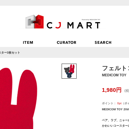
スター3枚セット
フェルト
MEDICOM TOY
1,980
円
(税
ポイント：
0
pt
（ポ
MEDICOM TOY 20
ベア、ラブ、ニャー
かわいいコースター