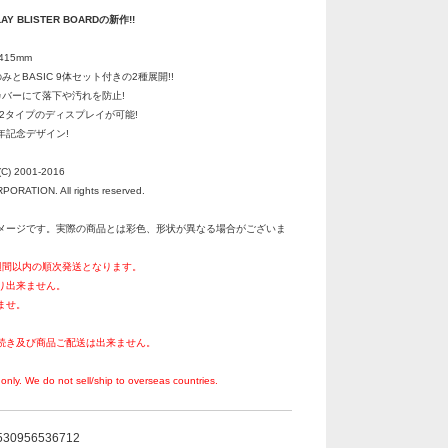
LAY BLISTER BOARDの新作!!
415mm
とBASIC 9体セット付きの2種展開!!
カバーにて落下や汚れを防止!
2タイプのディスプレイが可能!
周年記念デザイン!
C) 2001-2016
RATION. All rights reserved.
メージです。実際の商品とは彩色、形状が異なる場合がございま
週間以内の順次発送となります。
り出来ません。
ませ。
続き及び商品ご配送は出来ません。
。
only. We do not sell/ship to overseas countries.
530956536712