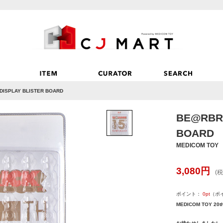
DISPLAY BLISTER BOARD
BE@RBRI
BOARD
MEDICOM TOY
3,080
円
(税
ポイント：
0
pt
（ポ
MEDICOM TOY 20