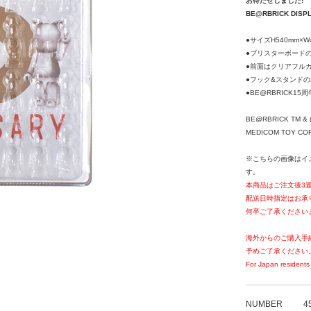
お待たせしました!
BE@RBRICK DISP
●サイズH540mm×W
●ブリスターボードのみ
●前面はクリアフル
●フック&スタンドの
●BE@RBRICK15
BE@RBRICK TM & (
MEDICOM TOY CORPO
※こちらの画像はイ
す。
本商品はご注文後3
配送日時指定はお承
何卒ご了承ください
海外からのご購入手
予めご了承ください
For Japan residents 
NUMBER
4