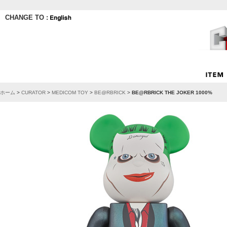
CHANGE TO :
ホーム
>
CURATOR
>
MEDICOM TOY
>
BE@RBRICK
>
BE@RBRICK THE JOKER 1000%