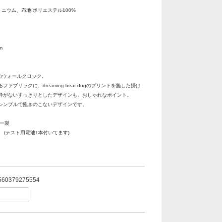
ミニウム、布地:ポリエステル100%
m
 dogのウォールクロック。
ァブリックに、dreaming bear dogのプリントを施した掛け
枠がないすっきりとしたデザインも、おしゃれなポイント。
シンプルで飽きのこないデザインです。
コー製
 (テスト用電池1本付いてます)
560379275554