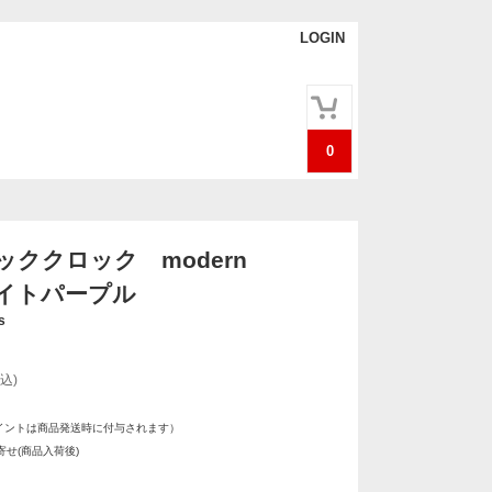
LOGIN
0
ッククロック modern
ライトパープル
s
込)
イントは商品発送時に付与されます）
せ(商品入荷後)