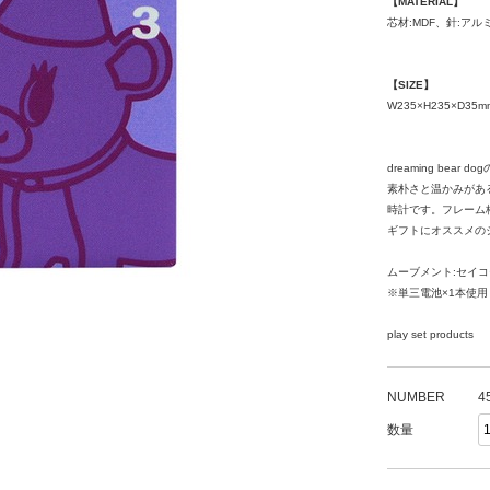
【MATERIAL】
芯材:MDF、針:アル
【SIZE】
W235×H235×D35m
dreaming bear
素朴さと温かみがあるフ
時計です。フレーム
ギフトにオススメの
ムーブメント:セイ
※単三電池×1本使用
play set products
NUMBER
4
数量