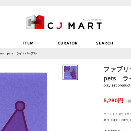
rn pets ライトパープル
ファブリ
pets 
play set product
5,280
円
(税
ポイント：
0
pt
（ポ
発送日目安：お取り寄