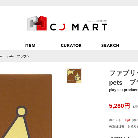
rn pets ブラウン
ファブリ
pets 
play set product
5,280
円
(税
ポイント：
0
pt
（ポ
発送日目安：お取り寄