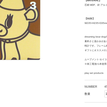
【MATERIAL】
芯材:MDF、針:アル
【SIZE】
W235×H235×D35m
dreaming bear
素朴さと温かみがあるフ
時計です。フレーム
ギフトにオススメの
ムーブメント:セイ
※単三電池×1本使用
play set products
NUMBER
4
数量