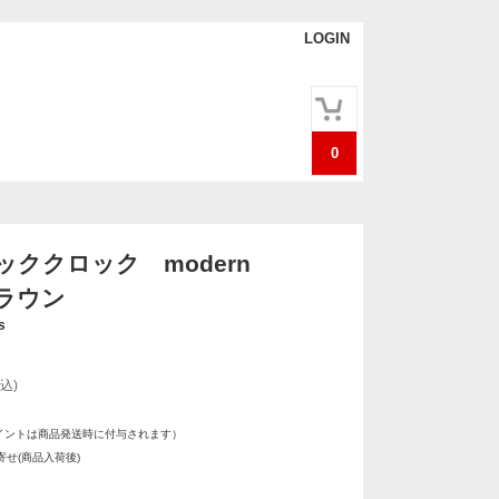
LOGIN
0
ッククロック modern
ブラウン
s
込)
イントは商品発送時に付与されます）
せ(商品入荷後)