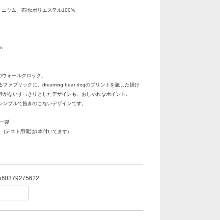
ミニウム、布地:ポリエステル100%
m
 dogのウォールクロック。
ァブリックに、dreaming bear dogのプリントを施した掛け
枠がないすっきりとしたデザインも、おしゃれなポイント。
シンプルで飽きのこないデザインです。
コー製
 (テスト用電池1本付いてます)
560379275622