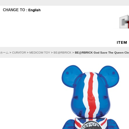
CHANGE TO :
ホーム
>
CURATOR
>
MEDICOM TOY
>
BE@RBRICK
>
BE@RBRICK God Save The Queen Clea