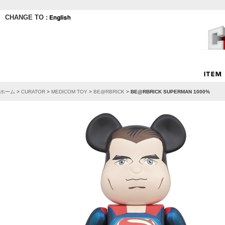
CHANGE TO :
ホーム
>
CURATOR
>
MEDICOM TOY
>
BE@RBRICK
>
BE@RBRICK SUPERMAN 1000%