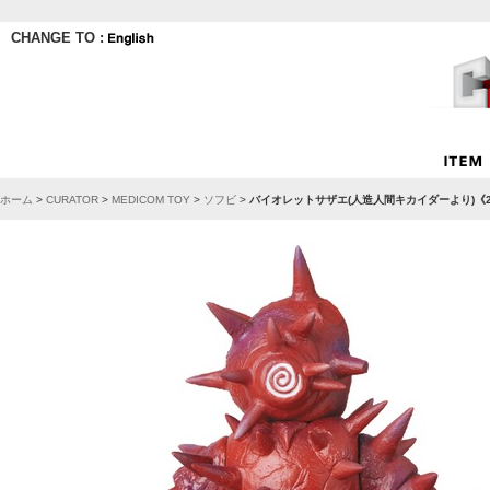
CHANGE TO :
ホーム
>
CURATOR
>
MEDICOM TOY
>
ソフビ
>
バイオレットサザエ(人造人間キカイダーより)《2