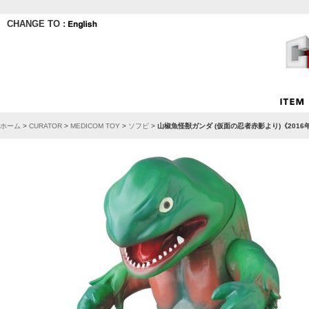
CHANGE TO :
ホーム
>
CURATOR
>
MEDICOM TOY
>
ソフビ
>
山椒魚怪獣ガンダ (仮面の忍者赤影より)《201