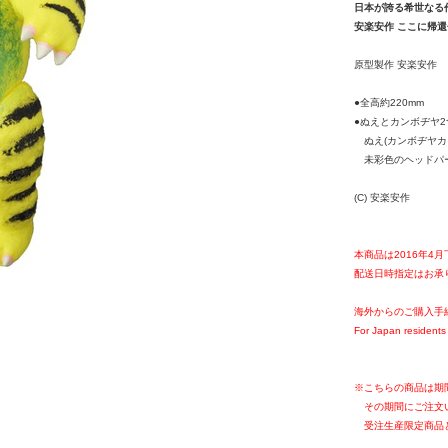
日本が誇る希世なる
安楽安作 ここに帰
原型製作 安楽安作
●全高約220mm
●ぬえとカンボヂヤ
ぬえ(カンボヂヤカラ
未彩色のヘッドパー
(C) 安楽安作
本商品は2016年4
配送日時指定はお承
海外からのご購入手
For Japan residents 
※こちらの商品は期
その期間にご注文
受注生産限定商品