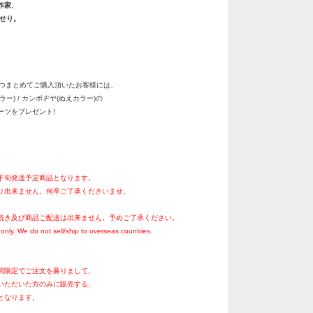
作家、
還せり。
2つまとめてご購入頂いたお客様には、
ー) / カンボヂヤ(ぬえカラー)の
ツをプレゼント!
月下旬発送予定商品となります。
り出来ません。何卒ご了承くださいませ。
続き及び商品ご配送は出来ません。予めご了承ください。
only. We do not sell/ship to overseas countries.
間限定でご注文を募りまして、
いただいた方のみに販売する、
となります。