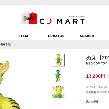
旬発送予定】
ぬえ【20
MEDICOM TOY
13,200
円
ポイント：
0
pt
（ポ
販売期間:2015年12
天才の帰還