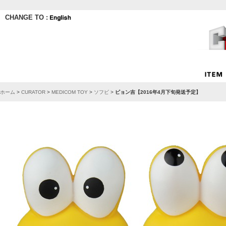
CHANGE TO :
ホーム
>
CURATOR
>
MEDICOM TOY
>
ソフビ
>
ピョン吉【2016年4月下旬発送予定】