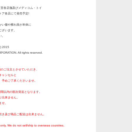
直営各店舗及びメディコム・トイ
ア各店にて発売予定!
かい傷や擦れ痕が本体に
ございます。
い。
) 2015
RATION. All rights reserved.
個のご注文とさせていただき、
キャンセルと
。予めご了承くださいませ。
週間以内の順次発送となります。
り出来ません。
ませ。
続き及び商品ご配送は出来ません。
。
only. We do not sell/ship to overseas countries.