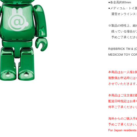
●各全高約80mm
●メディコム・トイ
運営オンラインスト
※製品の特性上、細
残っている場合が
予めご了承くださ
R@BBRICK TM & (C
MEDICOM TOY CORPO
本商品はお一人様1
複数個お申込時には
させていただきます
本商品はご注文後2
配送日時指定はお承
何卒ご了承ください
海外からのご購入手
予めご了承ください
For Japan residents 