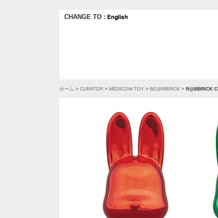
CHANGE TO :
ホーム
>
CURATOR
>
MEDICOM TOY
>
BE@RBRICK
>
R@BBRICK C