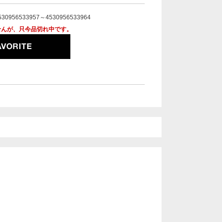
530956533957～4530956533964
せんが、只今品切れ中です。