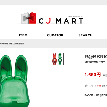
HROME RED/GREEN
R@BBRI
MEDICOM TOY
1,650
円
(税
ポイント：
0
pt
（ポ
RABBIT + BE@RBR