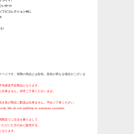
ッコイイ!
ごいやつ!
ソフビコレクションMに
!
う!
メージです。実際の商品とは彩色、形状が異なる場合がございま
月下旬発送予定商品となります。
り出来ません。何卒ご了承くださいませ。
続き及び商品ご配送は出来ません。予めご了承ください。
only. We do not sell/ship to overseas countries.
間限定でご注文を募りまして、
いただいた方のみに販売する、
となります。