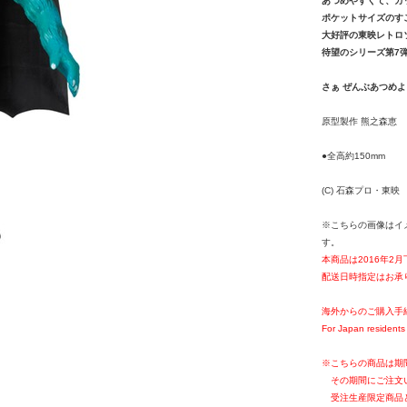
あつめやすくて、カ
ポケットサイズのす
大好評の東映レトロ
待望のシリーズ第7弾
さぁ ぜんぶあつめよ
原型製作 熊之森恵
●全高約150mm
(C) 石森プロ・東映
※こちらの画像はイ
す。
本商品は2016年2
配送日時指定はお承
海外からのご購入手
For Japan residents 
※こちらの商品は期
その期間にご注文
受注生産限定商品