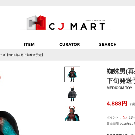
イズ【2016年2月下旬発送予定】
蜘蛛男(再
下旬発送
MEDICOM TOY
4,888
円
(税
ポイント：
0
pt
（ポ
販売期間:2015年10