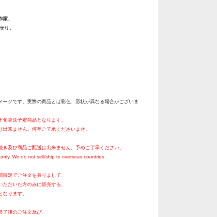
作家、
還せり。
メージです。実際の商品とは彩色、形状が異なる場合がございま
月下旬発送予定商品となります。
り出来ません。何卒ご了承くださいませ。
続き及び商品ご配送は出来ません。予めご了承ください。
only. We do not sell/ship to overseas countries.
間限定でご注文を募りまして、
いただいた方のみに販売する、
となります。
終了後のご注文及び、