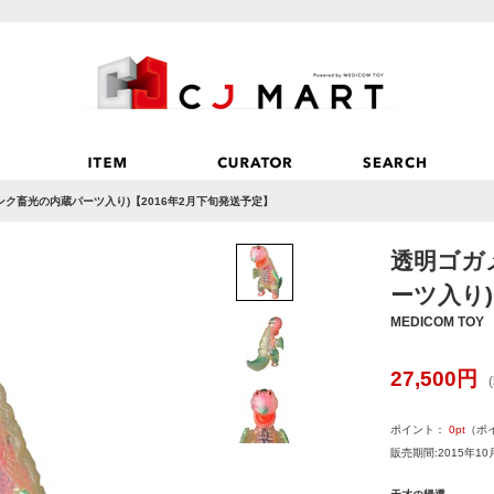
ンク畜光の内蔵パーツ入り)【2016年2月下旬発送予定】
透明ゴガ
ーツ入り)
MEDICOM TOY
27,500
円
ポイント：
0
pt
（ポ
販売期間:2015年10