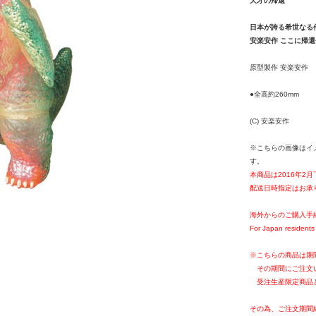
天才の帰還
日本が誇る希世なる
安楽安作 ここに帰
原型製作 安楽安作
●全高約260mm
(C) 安楽安作
※こちらの画像はイ
す。
本商品は2016年2
配送日時指定はお承
海外からのご購入手
For Japan residents 
※こちらの商品は期
その期間にご注文
受注生産限定商品
その為、ご注文期間