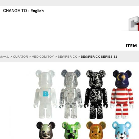
CHANGE TO :
ホーム
>
CURATOR
>
MEDICOM TOY
>
BE@RBRICK
>
BE@RBRICK SERIES 31