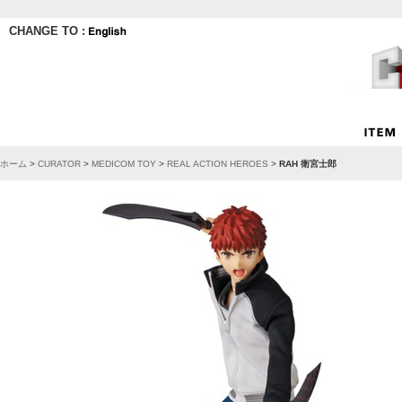
CHANGE TO :
ホーム
>
CURATOR
>
MEDICOM TOY
>
REAL ACTION HEROES
>
RAH 衛宮士郎