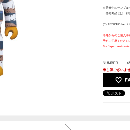
※監修中のサンプル
発売商品とは一部
(C) JIROCHO,Inc. 
海外からのご購入手
予めご了承ください
For Japan residents 
NUMBER
4
申し訳ございま