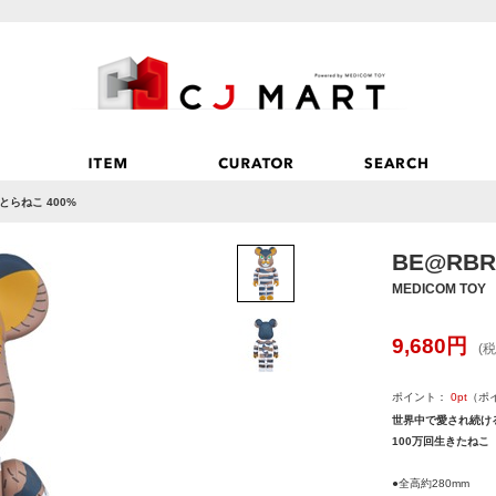
 とらねこ 400%
BE@RBR
MEDICOM TOY
9,680
円
(税
ポイント：
0
pt
（ポ
世界中で愛され続け
100万回生きたねこ
●全高約280mm