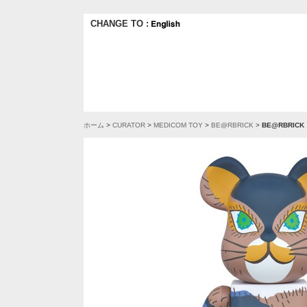
CHANGE TO :
ホーム
>
CURATOR
>
MEDICOM TOY
>
BE@RBRICK
>
BE@RBRICK