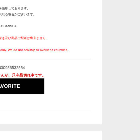
を撮影しております。
異なる場合がございます。
/ KODANSHA
続き及び商品ご配送は出来ません。
。
only. We do not sell/ship to overseas countries.
530956532554
せんが、只今品切れ中です。