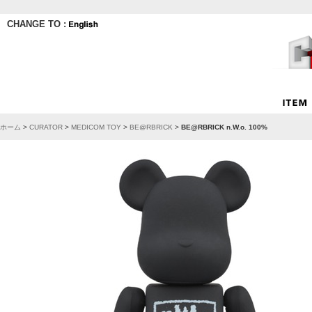
CHANGE TO :
ホーム
>
CURATOR
>
MEDICOM TOY
>
BE@RBRICK
>
BE@RBRICK n.W.o. 100%