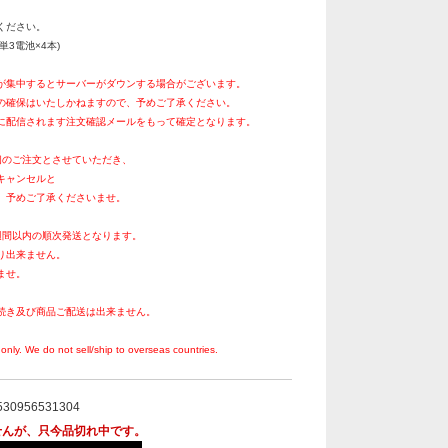
ください。
単3電池×4本)
が集中するとサーバーがダウンする場合がございます。
の確保はいたしかねますので、予めご了承ください。
に配信されます注文確認メールをもって確定となります。
個のご注文とさせていただき、
キャンセルと
。予めご了承くださいませ。
週間以内の順次発送となります。
り出来ません。
ませ。
続き及び商品ご配送は出来ません。
。
only. We do not sell/ship to overseas countries.
530956531304
せんが、只今品切れ中です。