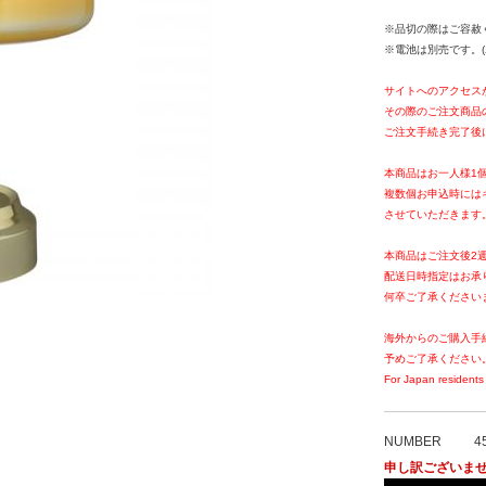
※品切の際はご容赦
※電池は別売です。(
サイトへのアクセス
その際のご注文商品
ご注文手続き完了後
本商品はお一人様1
複数個お申込時には
させていただきます
本商品はご注文後2
配送日時指定はお承
何卒ご了承ください
海外からのご購入手
予めご了承ください
For Japan residents 
NUMBER
4
申し訳ございま