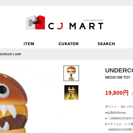
BURGER LAMP
UNDERC
MEDICOM TOY
19,800
円
ポイント：
0
pt
（ポ
●全高約300mm
●「UNDERCOVER
●メディコム・トイ
UNDERCOVER