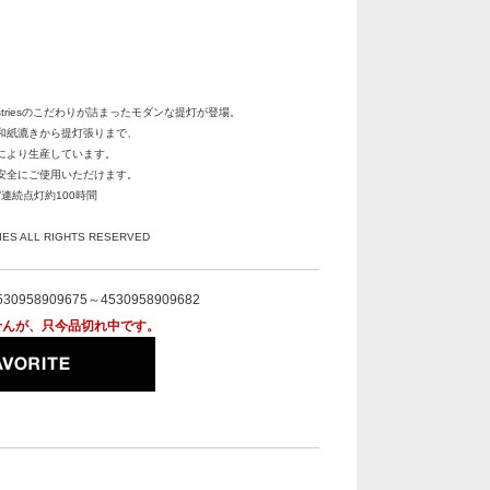
Industriesのこだわりが詰まったモダンな提灯が登場。
和紙漉きから提灯張りまで、
により生産しています。
し安全にご使用いただけます。
/連続点灯約100時間
IES ALL RIGHTS RESERVED
530958909675～4530958909682
せんが、只今品切れ中です。