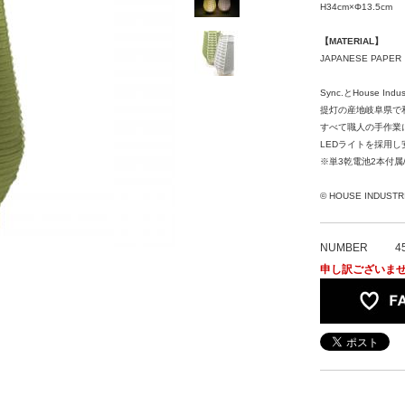
H34cm×Φ13.5cm
【MATERIAL】
JAPANESE PAPER
Sync.とHouse 
提灯の産地岐阜県で
すべて職人の手作業
LEDライトを採用
※単3乾電池2本付属
© HOUSE INDUSTR
NUMBER
4
申し訳ございま