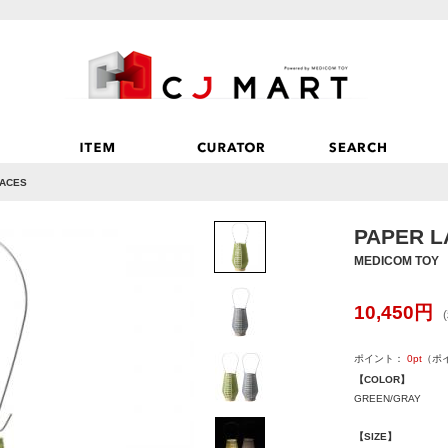
RACES
PAPER 
MEDICOM TOY
10,450
円
ポイント：
0
pt
（ポ
【COLOR】
GREEN/GRAY
【SIZE】