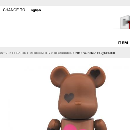
CHANGE TO :
ホーム
>
CURATOR
>
MEDICOM TOY
>
BE@RBRICK
>
2015 Valentine BE@RBRICK