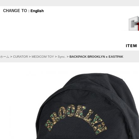
CHANGE TO :
ホーム
>
CURATOR
>
MEDICOM TOY
>
Sync.
>
BACKPACK BROOKLYN x EASTPAK