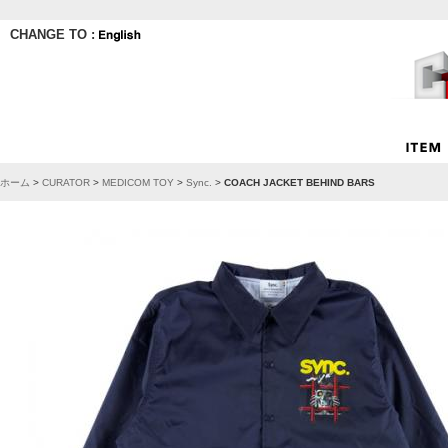
CHANGE TO :
ホーム
>
CURATOR
>
MEDICOM TOY
>
Sync.
>
COACH JACKET BEHIND BARS