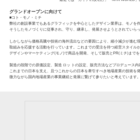
グランドオープンに向けて
■コト・モノ・ミチ
弊社の創設事業でもあるグラフィックを中心としたデザイン業界は、モノを
そうしたモノづくりに従事され、守り、継承し、発展させようとされていら
しかしながら価格高騰や技術の海外流出などの要因により、縮小減少が進む
取組みを応援する活動を行っています。これまでの受注を待つ経営スタイルか
デザインやマーケティング(モノ)で
商品を開発、そして販売とPR(ミチ)まで
製造の段階での原価設定、製造 ロッ トの設定、販売方法などプロデュース
これまでの日本を支え、且つこれからの日本を牽引すべき地場産業の技術を
微力ながら国内地場産業の事業継続と発展に繋げて参りたいと考えています